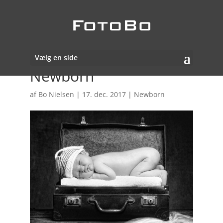
Vælg en side
Newborn
af
Bo Nielsen
|
17. dec. 2017
|
Newborn