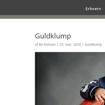
Erhverv
Guldklump
af
Bo Nielsen
|
25. mar. 2018
|
Guldklump