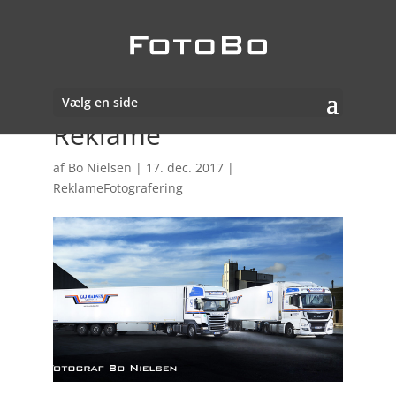
Vælg en side
Reklame
af
Bo Nielsen
|
17. dec. 2017
|
ReklameFotografering