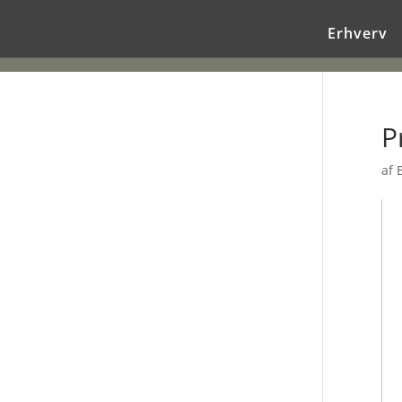
Erhverv
P
af