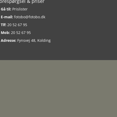
orespørgsel & priser
Gå til:
Prislister
E-mail:
fotobo@fotobo.dk
Tlf:
20 52 67 95
Mob:
20 52 67 95
Adresse:
Fynsvej 48, Kolding