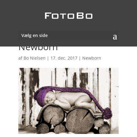
Vælg en side
Newborn
af
Bo Nielsen
|
17. dec. 2017
|
Newborn