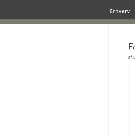
Erhverv
F
af