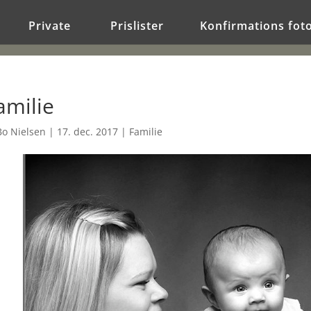
Private
Prislister
Konfirmations fot
amilie
Bo Nielsen
|
17. dec. 2017
|
Familie