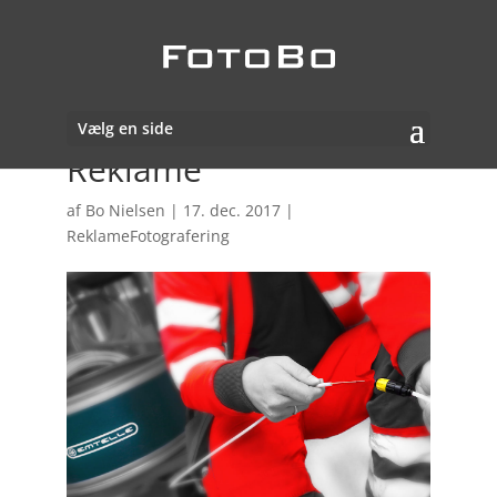
Vælg en side
Reklame
af
Bo Nielsen
|
17. dec. 2017
|
ReklameFotografering